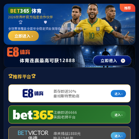
bevictor伟德官网 - bv伟德源自英国始于1946
｜
｜
设为首页
加入收藏
E
首页
学院