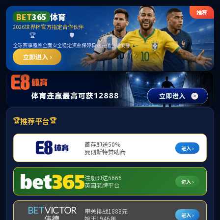
bevictor伟德官网 - bv伟德源自英国始于1946
｜
｜
设为首页
加入收藏
E
首页
学院